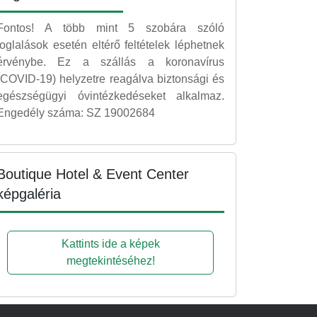
Fontos! A több mint 5 szobára szóló
foglalások esetén eltérő feltételek léphetnek
érvénybe. Ez a szállás a koronavírus
(COVID-19) helyzetre reagálva biztonsági és
egészségügyi óvintézkedéseket alkalmaz.
Engedély száma: SZ 19002684
Boutique Hotel & Event Center
képgaléria
Kattints ide a képek
megtekintéséhez!