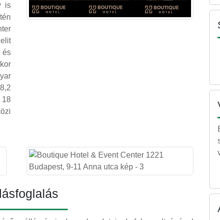
 is
tén
ter
lit
 és
kor
yar
8,2
 18
özi
lásfoglalás