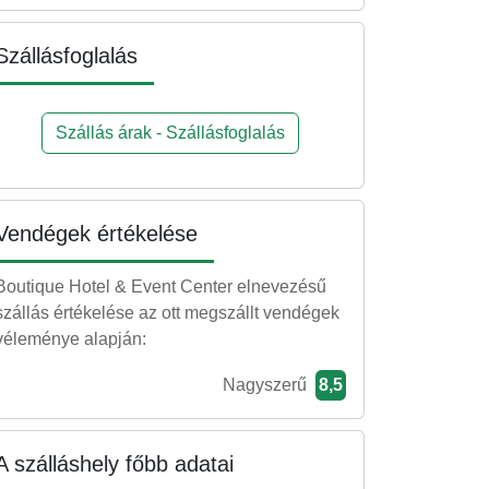
Szállásfoglalás
Szállás árak - Szállásfoglalás
Vendégek értékelése
Boutique Hotel & Event Center elnevezésű
szállás értékelése az ott megszállt vendégek
véleménye alapján:
Nagyszerű
8,5
A szálláshely főbb adatai