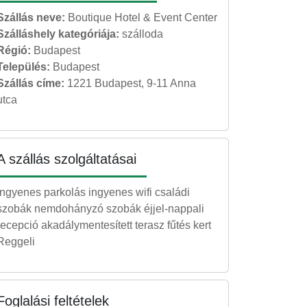
Szállás neve:
Boutique Hotel & Event Center
Szálláshely kategóriája:
szálloda
Régió:
Budapest
Település:
Budapest
Szállás címe:
1221 Budapest, 9-11 Anna
utca
A szállás szolgáltatásai
ingyenes parkolás ingyenes wifi családi
szobák nemdohányzó szobák éjjel-nappali
recepció akadálymentesített terasz fűtés kert
Reggeli
Foglalási feltételek