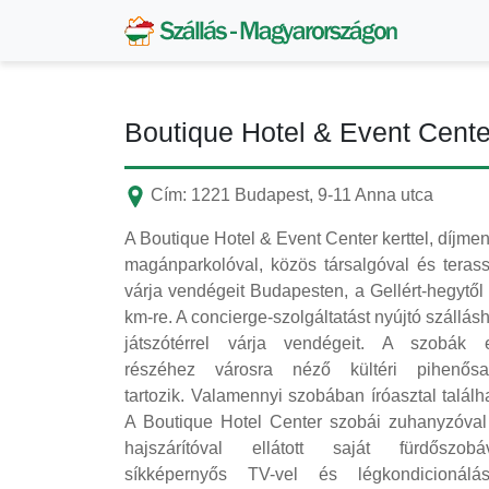
Boutique Hotel & Event Cente
Cím: 1221 Budapest, 9-11 Anna utca
A Boutique Hotel & Event Center kerttel, díjme
magánparkolóval, közös társalgóval és terass
várja vendégeit Budapesten, a Gellért-hegytől
km-re. A concierge-szolgáltatást nyújtó szállás
játszótérrel várja vendégeit. A szobák 
részéhez városra néző kültéri pihenősa
tartozik. Valamennyi szobában íróasztal találh
A Boutique Hotel Center szobái zuhanyzóval
hajszárítóval ellátott saját fürdőszobáv
síkképernyős TV-vel és légkondicionálás