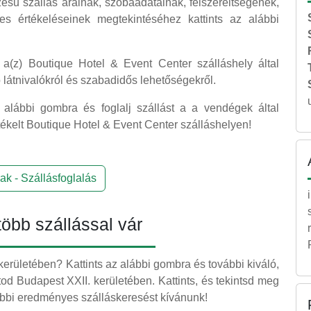
sű szállás árainak, szobaadatainak, felszereltségének,
s értékeléseinek megtekintéséhez kattints az alábbi
l, a(z) Boutique Hotel & Event Center szálláshely által
ó látnivalókról és szabadidős lehetőségekről.
 alábbi gombra és foglalj szállást a a vendégek által
rtékelt Boutique Hotel & Event Center szálláshelyen!
ak - Szállásfoglalás
öbb szállással vár
kerületében? Kattints az alábbi gombra és további kiváló,
tod Budapest XXII. kerületében. Kattints, és tekintsd meg
ovábbi eredményes szálláskeresést kívánunk!