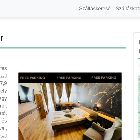
Szálláskereső
Szálláskat
r
ntes
zal
 7,9
hely
egy
rok
ató.
 és
al,
sal