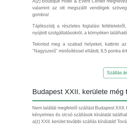
A(z) Boutique Hotel & Event Center megnevezé
valamint az ott megszállt vendégek szövege
gombra!
Tájékozódj a részletes foglalási feltételekrő
nyújtott szolgáltatásokról, a környéken találhat
Tekintsd meg a szabad helyeket, kattints az
"Nagyszerű" minősítéssel ellátott, 8,5 pontra é
Szállás ár
Budapest XXII. kerülete még t
Nem találtál megfelelő szállást Budapest XXII. 
kényelmes és olcsó szállások kínálatát találha
a(z) XXII. kerület további szállás kínálatát! T