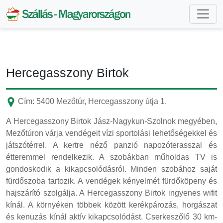
Hercegasszony Birtok
Cím: 5400 Mezőtúr, Hercegasszony útja 1.
A Hercegasszony Birtok Jász-Nagykun-Szolnok megyében,
Mezőtúron várja vendégeit vízi sportolási lehetőségekkel és
játszótérrel. A kertre néző panzió napozóterasszal és
étteremmel rendelkezik. A szobákban műholdas TV is
gondoskodik a kikapcsolódásról. Minden szobához saját
fürdőszoba tartozik. A vendégek kényelmét fürdőköpeny és
hajszárító szolgálja. A Hercegasszony Birtok ingyenes wifit
kínál. A környéken többek között kerékpározás, horgászat
és kenuzás kínál aktív kikapcsolódást. Cserkeszőlő 30 km-