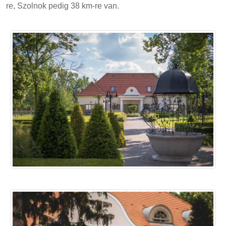
re, Szolnok pedig 38 km-re van.