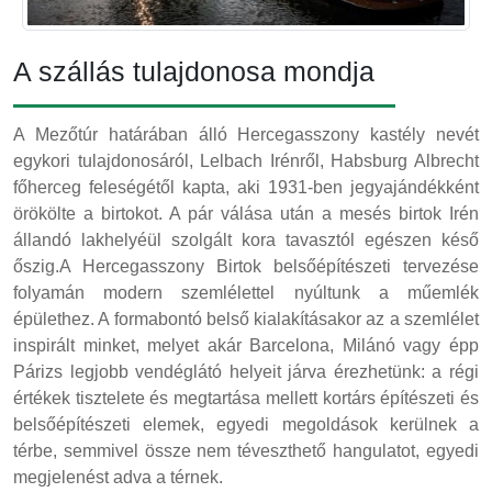
A szállás tulajdonosa mondja
A Mezőtúr határában álló Hercegasszony kastély nevét
egykori tulajdonosáról, Lelbach Irénről, Habsburg Albrecht
főherceg feleségétől kapta, aki 1931-ben jegyajándékként
örökölte a birtokot. A pár válása után a mesés birtok Irén
állandó lakhelyéül szolgált kora tavasztól egészen késő
őszig.A Hercegasszony Birtok belsőépítészeti tervezése
folyamán modern szemlélettel nyúltunk a műemlék
épülethez. A formabontó belső kialakításakor az a szemlélet
inspirált minket, melyet akár Barcelona, Milánó vagy épp
Párizs legjobb vendéglátó helyeit járva érezhetünk: a régi
értékek tisztelete és megtartása mellett kortárs építészeti és
belsőépítészeti elemek, egyedi megoldások kerülnek a
térbe, semmivel össze nem téveszthető hangulatot, egyedi
megjelenést adva a térnek.