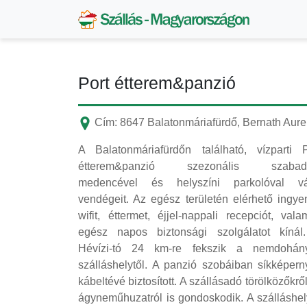
Port étterem&panzió
Cím: 8647 Balatonmáriafürdő, Bernath Aure
A Balatonmáriafürdőn található, vízparti P
étterem&panzió szezonális szabadt
medencével és helyszíni parkolóval vá
vendégeit. Az egész területén elérhető ingye
wifit, éttermet, éjjel-nappali recepciót, vala
egész napos biztonsági szolgálatot kínál
Hévízi-tó 24 km-re fekszik a nemdohán
szálláshelytől. A panzió szobáiban síkképern
kábeltévé biztosított. A szállásadó törölközőkrő
ágyneműhuzatról is gondoskodik. A szálláshel