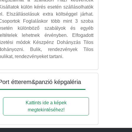
Kisállatok külön kérés esetén szállásolhatók
el. Elszállásolásuk extra költséggel járhat.
Csoportok Foglaláskor több mint 3 szoba
esetén különböző szabályok és egyéb
feltételek lehetnek érvényben. Elfogadott
fizetési módok Készpénz Dohányzás Tilos
dohányozni. Bulik, rendezvények Tilos
bulikat, rendezvényeket tartani.
Port étterem&panzió képgaléria
Kattints ide a képek
megtekintéséhez!