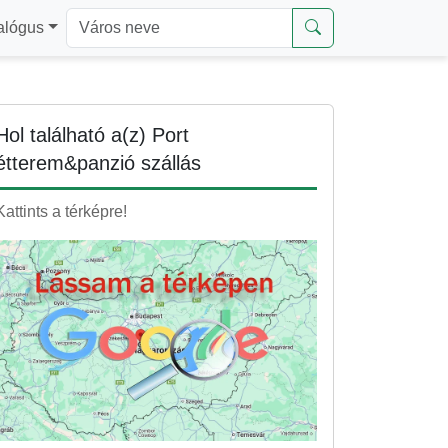
alógus
Hol található a(z) Port
étterem&panzió szállás
Kattints a térképre!