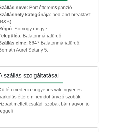
Szállás neve:
Port étterem&panzió
Szálláshely kategóriája:
bed-and-breakfast
(B&B)
Régió:
Somogy megye
Település:
Balatonmáriafürdő
Szállás címe:
8647 Balatonmáriafürdő,
Bernath Aurel Setany 5.
A szállás szolgáltatásai
Kültéri medence ingyenes wifi ingyenes
parkolás étterem nemdohányzó szobák
vízpart mellett családi szobák bár nagyon jó
reggeli