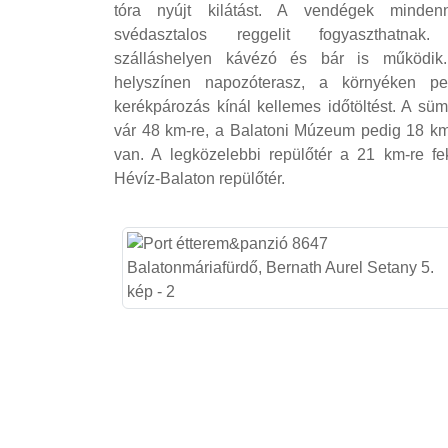
tóra nyújt kilátást. A vendégek minden
svédasztalos reggelit fogyaszthatnak
szálláshelyen kávézó és bár is működik
helyszínen napozóterasz, a környéken pe
kerékpározás kínál kellemes időtöltést. A süm
vár 48 km-re, a Balatoni Múzeum pedig 18 km
van. A legközelebbi repülőtér a 21 km-re fe
Hévíz-Balaton repülőtér.