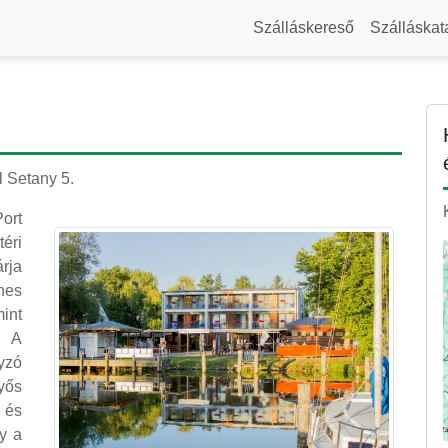
Szálláskereső
Szálláskat
l Setany 5.
ort
éri
rja
nes
mint
. A
yzó
yős
l és
y a