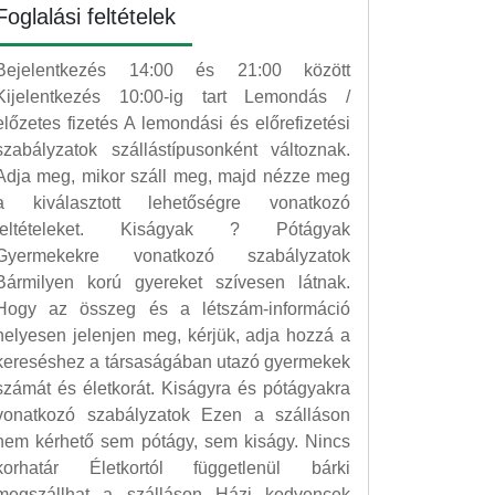
Foglalási feltételek
Bejelentkezés 14:00 és 21:00 között
Kijelentkezés 10:00-ig tart Lemondás /
előzetes fizetés A lemondási és előrefizetési
szabályzatok szállástípusonként változnak.
Adja meg, mikor száll meg, majd nézze meg
a kiválasztott lehetőségre vonatkozó
feltételeket. Kiságyak ? Pótágyak
Gyermekekre vonatkozó szabályzatok
Bármilyen korú gyereket szívesen látnak.
Hogy az összeg és a létszám-információ
helyesen jelenjen meg, kérjük, adja hozzá a
kereséshez a társaságában utazó gyermekek
számát és életkorát. Kiságyra és pótágyakra
vonatkozó szabályzatok Ezen a szálláson
nem kérhető sem pótágy, sem kiságy. Nincs
korhatár Életkortól függetlenül bárki
megszállhat a szálláson Házi kedvencek