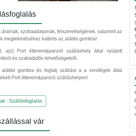
lásfoglalás
árainak, szobaadatainak, felszereltségének, valamint az
k megtekintéséhez kattints az alábbi gombra!
ől, a(z) Port étterem&panzió szálláshely által nyújtott
alókról és szabadidős lehetőségekről.
 alábbi gombra és foglalj szállást a a vendégek által
rtékelt Port étterem&panzió szálláshelyen!
ak - Szállásfoglalás
zállással vár