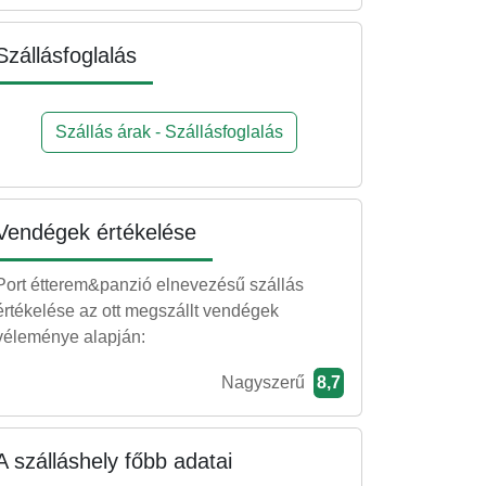
Szállásfoglalás
Szállás árak - Szállásfoglalás
Vendégek értékelése
Port étterem&panzió elnevezésű szállás
értékelése az ott megszállt vendégek
véleménye alapján:
Nagyszerű
8,7
A szálláshely főbb adatai