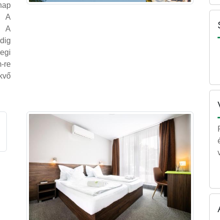
nap
. A
. A
dig
egi
-re
kvő