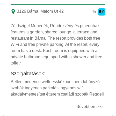
3126 Bárna, Malom Út 42
Jó
6,0
Zöldsziget Menedék, Rendezvény-és pihenőház
features a garden, shared lounge, a terrace and
restaurant in Bárna. The resort provides both free
WiFi and free private parking. At the resort, every
room has a desk. Each room is equipped with a
private bathroom equipped with a shower and free
toiletr...
Szolgáltatások:
Beltéri medence wellnessközpont nemdohányzó
szobák ingyenes parkolás ingyenes wifi
akadálymentesített étterem családi szobák Reggeli
Bővebben >>>