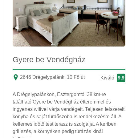
Gyere be Vendégház
2646 Drégelypalánk, 10 Fő út
Kiváló
9,9
A Drégelypalánkon, Esztergomtól 38 km-re
található Gyere be Vendégház étteremmel és
ingyenes wifivel várja vendégeit. Teljesen felszerelt
konyha és saját fürdőszoba is rendelkezésre áll. A
kellemes időtöltést terasz is szolgálja. A kertben
grillezés, a környéken pedig túrázás kínál