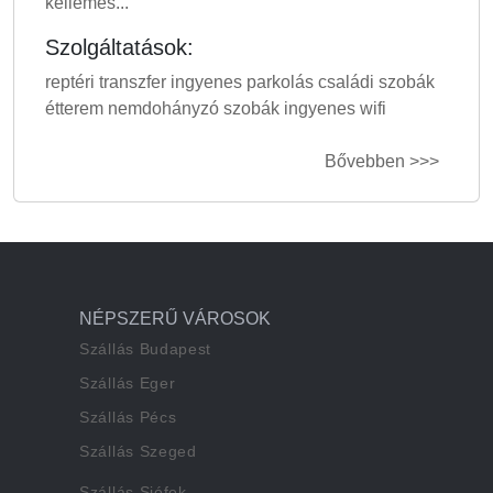
kellemes...
Szolgáltatások:
reptéri transzfer ingyenes parkolás családi szobák
étterem nemdohányzó szobák ingyenes wifi
Bővebben >>>
NÉPSZERŰ VÁROSOK
Szállás Budapest
Szállás Eger
Szállás Pécs
Szállás Szeged
Szállás Siófok