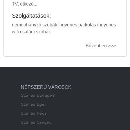
TV, étkező...
Szolgáltatások:
nemdohányzó szobák ingyenes parkolás ingyenes
wifi családi szobák
Bővebben >>>
NÉPSZERŰ VÁROSOK
Szállás Budapest
Szállás Eger
Szállás Pécs
Szállás Szeged